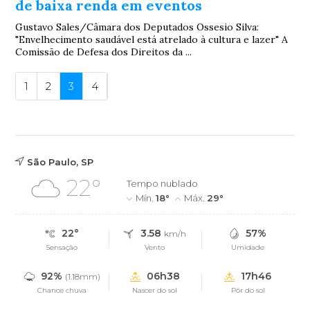
de baixa renda em eventos
Gustavo Sales/Câmara dos Deputados Ossesio Silva:
"Envelhecimento saudável está atrelado à cultura e lazer" A
Comissão de Defesa dos Direitos da ...
1
2
3
4
São Paulo, SP
22°
Tempo nublado
Mín.
18°
Máx.
29°
22°
3.58
57%
km/h
Sensação
Vento
Umidade
92%
06h38
17h46
(1.18mm)
Chance chuva
Nascer do sol
Pôr do sol