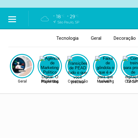
18
29
°C
°C
São Paulo, SP
Tecnologia
Geral
Decoração
Geral
Marketing
Construção
Marketing
Concur