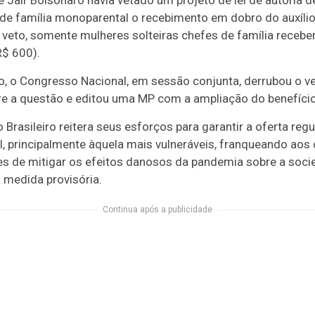
e Jair Bolsonaro havia vetado um projeto de lei de autoria
e família monoparental o recebimento em dobro do auxílio
eto, somente mulheres solteiras chefes de família receber
R$ 600).
o, o Congresso Nacional, em sessão conjunta, derrubou o v
e a questão e editou uma MP com a ampliação do benefício
Brasileiro reitera seus esforços para garantir a oferta reg
, principalmente àquela mais vulneráveis, franqueando aos 
 de mitigar os efeitos danosos da pandemia sobre a socied
a medida provisória.
Continua após a publicidade