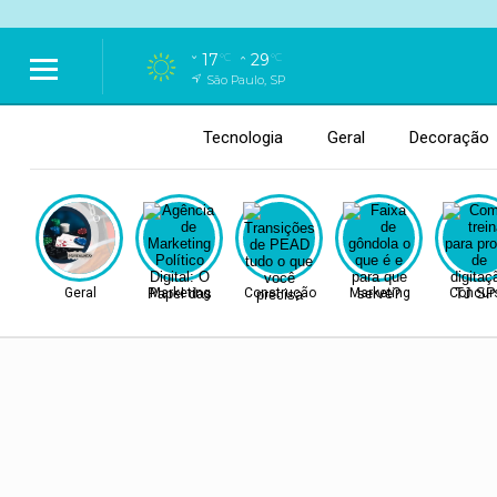
17
29
°C
°C
São Paulo, SP
Tecnologia
Geral
Decoração
Geral
Marketing
Construção
Marketing
Concur