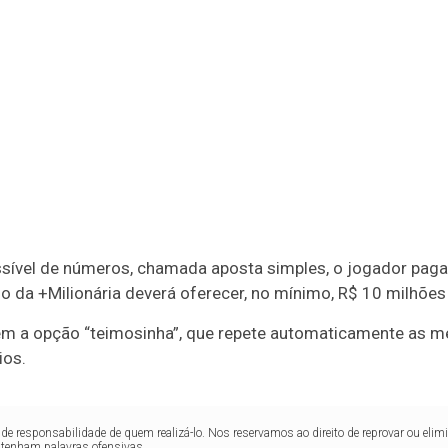
ível de números, chamada aposta simples, o jogador pagar
teio da +Milionária deverá oferecer, no mínimo, R$ 10 milhõe
bém a opção “teimosinha”, que repete automaticamente as
ios.
de responsabilidade de quem realizá-lo. Nos reservamos ao direito de reprovar ou el
ntenham palavras ofensivas.