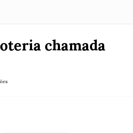
loteria chamada
hões