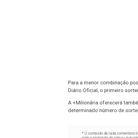
Para a menor combinação poss
Diário Oficial, o primeiro sor
A +Milionária oferecerá tam
determinado número de sorte
* O conteúdo de cada comentário é 
com o propósito do site ou que co