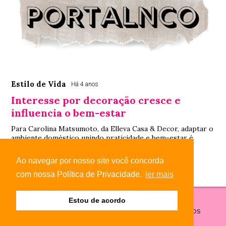
Estilo de Vida
Há 4 anos
Interesse por decoração cresce e
influencia o bem-estar
Para Carolina Matsumoto, da Elleva Casa & Decor, adaptar o
ambiente doméstico unindo praticidade e bem-estar é
essencial para o cotidiano pós-pande...
Ao navegar por nosso site você concorda
com nossa Política de Privacidade.
ler mais
Estou de acordo
© Copyright 2026 - Portal NCO - Todos os direitos
reservados