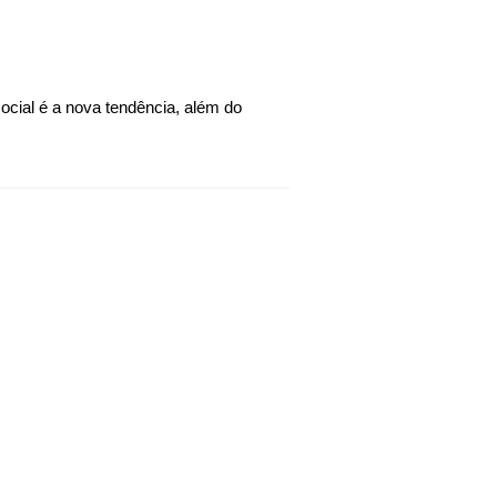
Gostaria de atualizar seu status do WhatsApp? Você veio ao lugar certo. Nessa geração onde a mídia social é a nova tendência, além do 