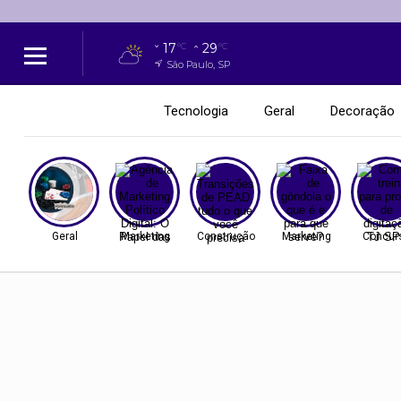
17
29
°C
°C
São Paulo, SP
Tecnologia
Geral
Decoração
Geral
Marketing
Construção
Marketing
Concur