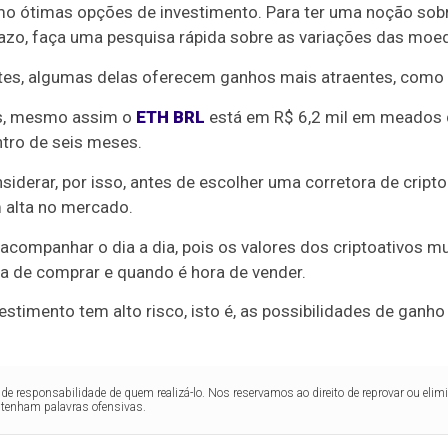
 ótimas opções de investimento. Para ter uma noção sob
razo, faça uma pesquisa rápida sobre as variações das moe
entes, algumas delas oferecem ganhos mais atraentes, como
os, mesmo assim o
ETH BRL
está em R$ 6,2 mil em meados
ntro de seis meses.
iderar, por isso, antes de escolher uma corretora de cripto
alta no mercado.
e acompanhar o dia a dia, pois os valores dos criptoativos
a de comprar e quando é hora de vender.
estimento tem alto risco, isto é, as possibilidades de ganho
de responsabilidade de quem realizá-lo. Nos reservamos ao direito de reprovar ou el
ntenham palavras ofensivas.