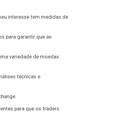
 seu interesse tem medidas de
s para garantir que as
m uma variedade de moedas
álises técnicas e
xchange.
rentes para que os traders