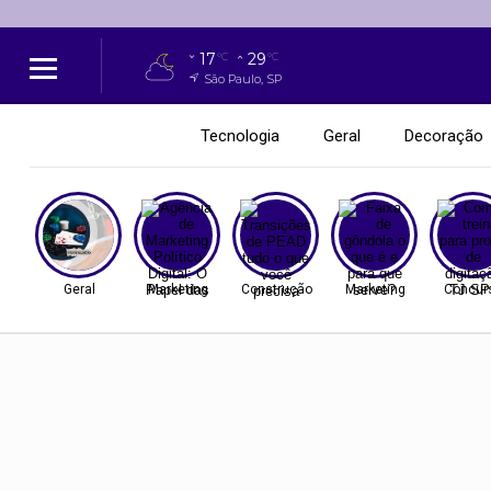
17
29
°C
°C
São Paulo, SP
Tecnologia
Geral
Decoração
Geral
Marketing
Construção
Marketing
Concur