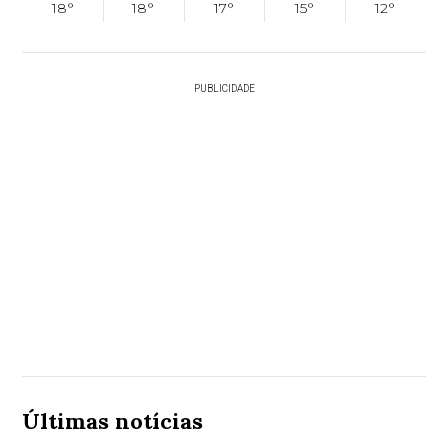
18°
18°
17°
15°
12°
PUBLICIDADE
Últimas notícias