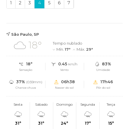
1
2
3
4
5
6
7
São Paulo, SP
18°
Tempo nublado
Mín.
17°
Máx.
29°
18°
0.45
83%
km/h
Sensação
Vento
Umidade
37%
06h38
17h46
(0.59mm)
Chance chuva
Nascer do sol
Pôr do sol
Sexta
Sábado
Domingo
Segunda
Terça
31°
31°
24°
17°
15°